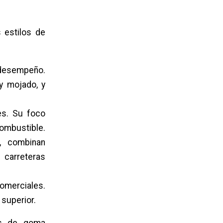
 estilos de
 desempeño.
y mojado, y
es. Su foco
combustible.
, combinan
carreteras
omerciales.
 superior.