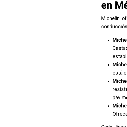
en M
Michelin o
conducción 
Michel
Desta
estabi
Miche
está e
Miche
resis
pavim
Michel
Ofrece