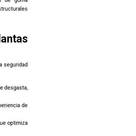
os de goma
tructurales
lantas
la seguridad
se desgasta,
periencia de
que optimiza