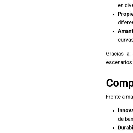
en div
Propi
difere
Amant
curvas
Gracias a 
escenarios
Compa
Frente a ma
Innov
de ban
Durabi