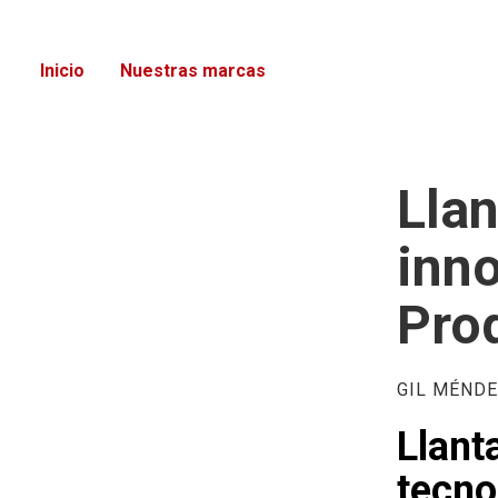
Inicio
Nuestras marcas
Llan
inno
Pro
GIL MÉND
Llan
tecno