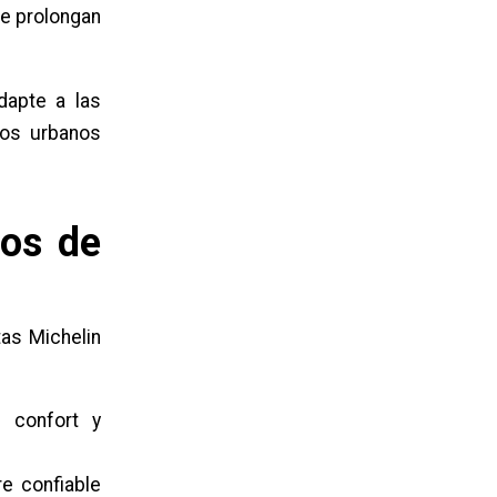
ue prolongan
dapte a las
tos urbanos
ios de
tas Michelin
 confort y
re confiable