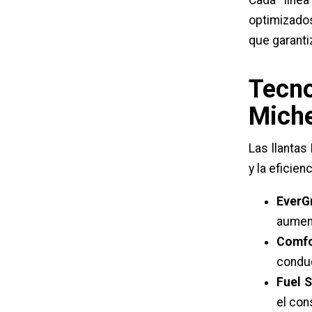
Cada líne
optimizado
que garanti
Tecno
Miche
Las llantas
y la eficien
EverGr
aument
Comfo
condu
Fuel S
el co