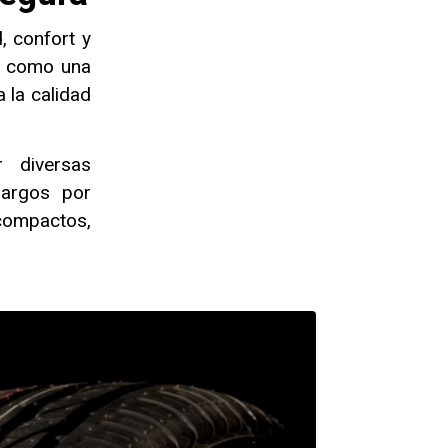
, confort y
o como una
 la calidad
r diversas
largos por
compactos,