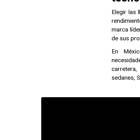
Elegir las
rendimient
marca líde
de sus pr
En México
necesidad
carretera
sedanes, S