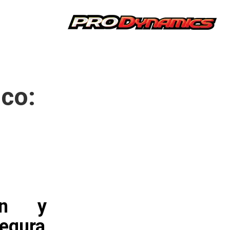
ico:
ión y
segura