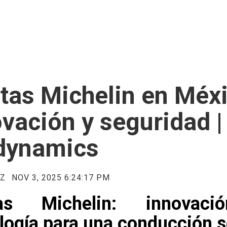
tas Michelin en Méx
vación y seguridad |
dynamics
EZ
NOV 3, 2025 6:24:17 PM
tas Michelin: innovac
logía para una conducción 