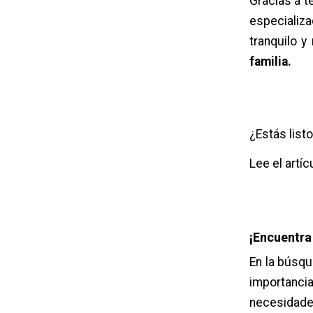
Gracias a t
especializa
tranquilo y
familia.
¿Estás list
Lee el artíc
¡Encuentra
En la búsqu
importanc
necesidades