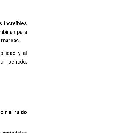
s increíbles
ombinan para
s marcas.
ilidad y el
or periodo,
.
cir el ruido