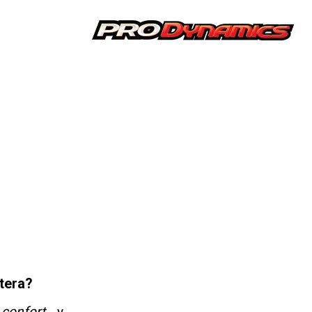
etera?
e
confort
y