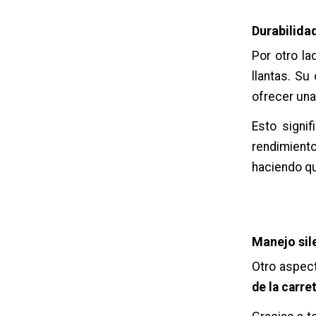
Durabilida
Por otro la
llantas. Su
ofrecer un
Esto signi
rendimient
haciendo qu
Manejo sil
Otro aspect
de la carre