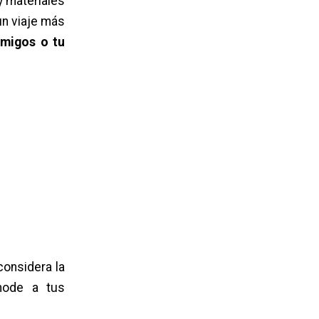
y materiales
un viaje más
 amigos o tu
considera la
mode a tus