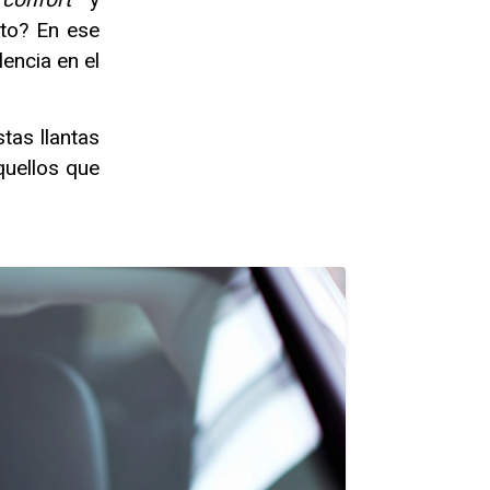
rto? En ese
encia en el
tas llantas
quellos que