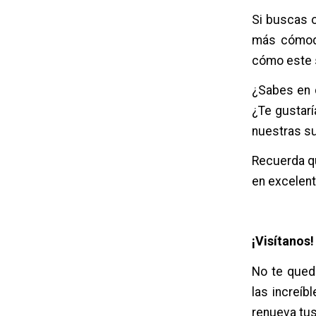
Si buscas o
más cómoda
cómo este 
¿Sabes en 
¿Te gustarí
nuestras s
Recuerda q
en excelent
¡Visítanos
No te quede
las increí
renueva tus