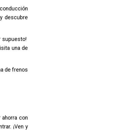
a conducción
 y descubre
r supuesto!
isita una de
a de frenos
y ahorra con
rar. ¡Ven y