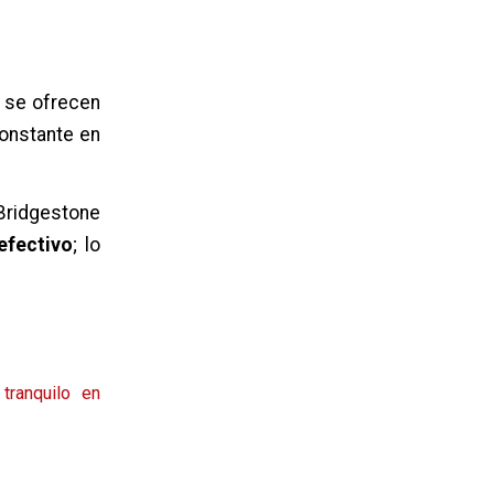
s se ofrecen
constante en
Bridgestone
efectivo
; lo
tranquilo en